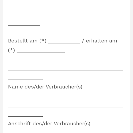
___________________________________________
____________
Bestellt am (*) ____________ / erhalten am
(*) __________________
___________________________________________
_____________
Name des/der Verbraucher(s)
___________________________________________
_____________
Anschrift des/der Verbraucher(s)