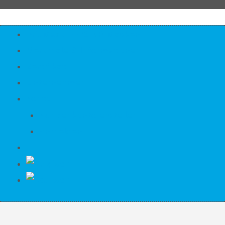
priuMask FFP2 NR Masken
Merkmale & Informationen
Zertifikat
Unternehmen
Konto
Kundenkonto erstellen
Anmelden