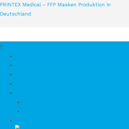
PRINTEX Medical – FFP Masken Produktion in
Deutschland
priuMask FFP2 NR Masken
Merkmale & Informationen
Zertifikat
Unternehmen
Konto
Kundenkonto erstellen
Anmelden