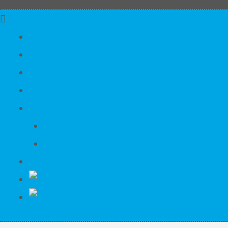
priuMask FFP2 NR Masken
Merkmale & Informationen
Zertifikat
Unternehmen
Konto
Kundenkonto erstellen
Anmelden