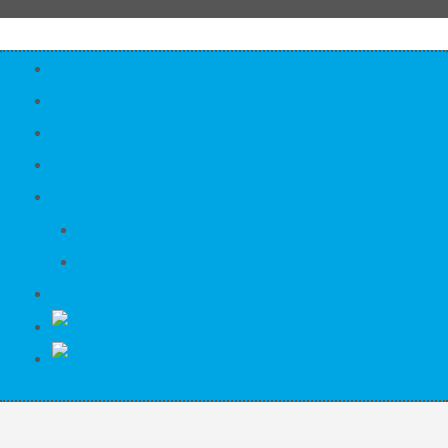
priuMask FFP2 NR Masken
Merkmale & Informationen
Zertifikat
Unternehmen
Konto
Kundenkonto erstellen
Anmelden